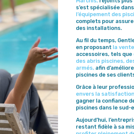
Marchis,
rejoints plus
s’est spécialisée dan
l’équipement des pisc
complets pour assurer 
des installations.
Au fil du temps, Gentl
en proposant
la vente
accessoires, tels que
des abris piscines, de
armés,
afin d’améliore
piscines de ses client
Grâce à leur professi
envers la satisfaction
gagner la confiance d
piscines dans le sud-e
Aujourd’hui, l’entrepr
restant fidèle à sa mi
profiter pleinement de