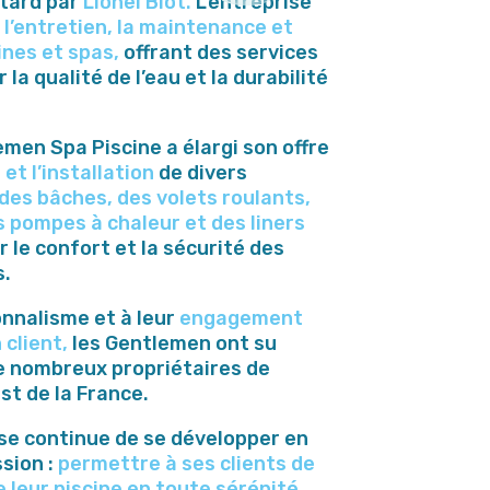
 tard par
Lionel Biot.
L’entreprise
s
l’entretien, la maintenance et
ines et spas,
offrant des services
la qualité de l’eau et la durabilité
emen Spa Piscine a élargi son offre
 et l’installation
de divers
des bâches, des volets roulants,
s pompes à chaleur et des liners
r le confort et la sécurité des
s.
onnalisme et à leur
engagement
 client,
les Gentlemen ont su
e nombreux propriétaires de
st de la France.
ise continue de se développer en
ssion :
permettre à ses clients de
 leur piscine en toute sérénité.