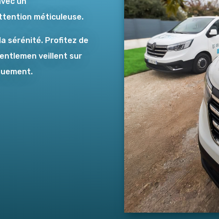
avec un
ttention méticuleuse.
la sérénité. Profitez de
ntlemen veillent sur
ouement.